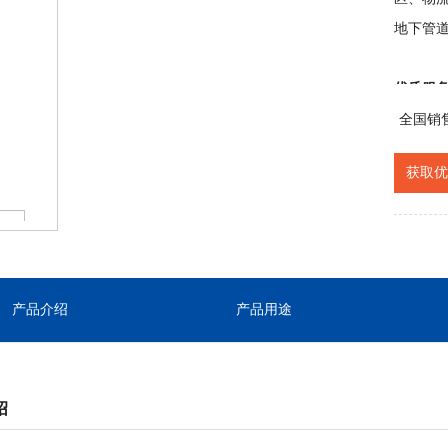
地下管
优质服
来拜访
全国销
信息和
获取优
贴心的
产品介绍
产品用途
绍