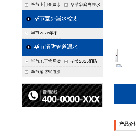
水检测技术与价格关
水检测与维修价格20
毕节上门查漏水
毕节家庭自来水
联2026，不同方法收
26，老旧管道改造方
vs 自行检测：2026
管漏水检测全攻略：
毕节室外漏水检测
费差异
案参考
年成本与效果对比分
价格、方法、避坑要
毕节2026年不
析
点2026
同城市上门查漏水价
毕节消防管道漏水
格差异分析，地域报
毕节地下管网渗
毕节2026消防
价参考
漏检测
管道漏水检测与维修
毕节消防管道漏
一体化服务价格，工
水检测价格揭秘202
程类项目报价
6，工程类检测收费
标准详解
产品介