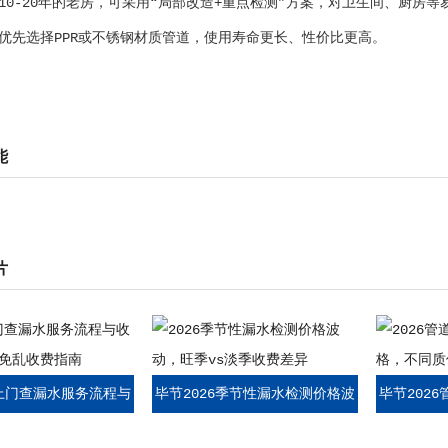
10-20年的老房，可采用“局部改造+重点检测”方案，对卫生间、厨房
优先选择PPR或不锈钢材质管道，使用寿命更长、性价比更高。
能
片
6上门查漏水服务流程与
毕节2026季节性漏水检测价格波
毕节202
点，避免乱收费指南
动，旺季vs淡季收费差异
价格，不