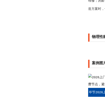
维修；房龄
造方案时，
物理性
案例图
毕节202
收费节