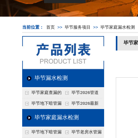
当前位置：
首页
>>
毕节服务项目
>>
毕节家庭漏水检测
毕节
毕节漏水检测
毕节家庭查漏的
毕节2026管道
实用小技巧
漏水维修价格表，按
毕节地下暗管漏
毕节2026最新
材质、漏点类型精准
水检测价格高？2026
上门漏水检测价格
毕节家庭漏水检测
报价
年收费构成与省钱技
表，家庭/商用全品
毕节地下暗管漏
毕节老房水管漏
巧
类报价一览