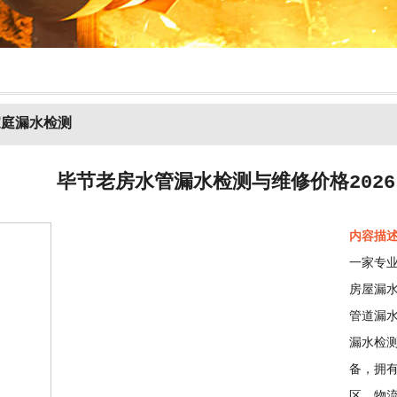
家庭漏水检测
毕节老房水管漏水检测与维修价格202
内容描
一家专
房屋漏
管道漏
漏水检
备，拥
区、物