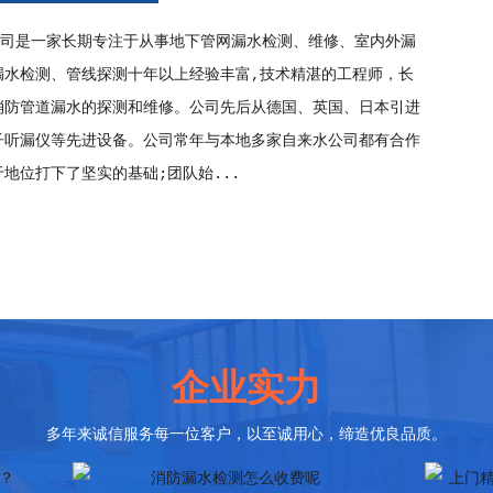
检测价格波动，旺季vs淡
毕节2026管道漏水维修质保服务价格，不同
司是一家长期专注于从事地下管网漏水检测、维修、室内外漏
费差异
保期限收费参考
漏水检测、管线探测十年以上经验丰富,技术精湛的工程师，长
消防管道漏水的探测和维修。公司先后从德国、英国、日本引进
子听漏仪等先进设备。公司常年与本地多家自来水公司都有合作
地位打下了坚实的基础;团队始...
企业实力
多年来诚信服务每一位客户，以至诚用心，缔造优良品质。