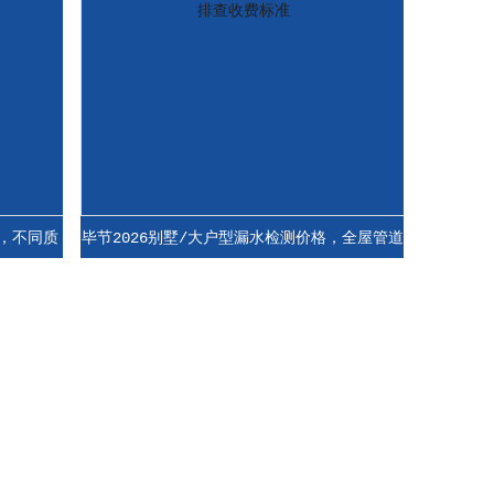
质
毕节2026别墅/大户型漏水检测价格，全屋管道
毕节2026上门
排查收费标准