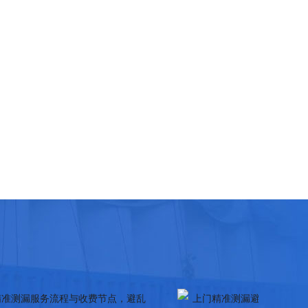
质
毕节2026别墅/大户型漏水检测价格，全屋管道
毕节2026上门
排查收费标准