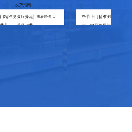
准测漏服务流
毕节上门精准测漏避坑指
查看详情 →
查看详
点，避乱收费···
南：常见骗局与应对技巧