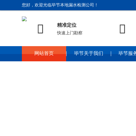
您好，欢迎光临毕节本地漏水检测公司！


精准定位
快速上门勘察
网站首页
毕节关于我们
毕节服