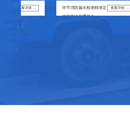
多少
毕节消防漏水检测精准定
查看详情 →
查看详情 →
位的方法有哪些？
务流
毕节上门精准测漏避坑指
查看详情 →
查看详情 →
费···
南：常见骗局与应对技巧