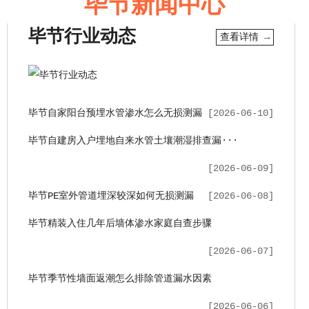
毕节新闻中心
毕节行业动态
查看详情 →
毕节自家阳台预埋水管渗水怎么无损测漏
[2026-06-10]
毕节自建房入户埋地自来水管土壤潮湿排查漏···
[2026-06-09]
毕节PE室外管道埋深较深如何无损测漏
[2026-06-08]
毕节精装入住几年后墙体渗水家庭自查步骤
[2026-06-07]
毕节季节性墙面返潮怎么排除管道漏水因素
[2026-06-06]